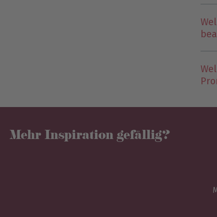
Wel
bea
Wel
Pro
Mehr Inspiration gefällig?
M