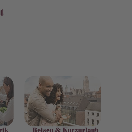
t
rik
Reisen & Kurzurlaub