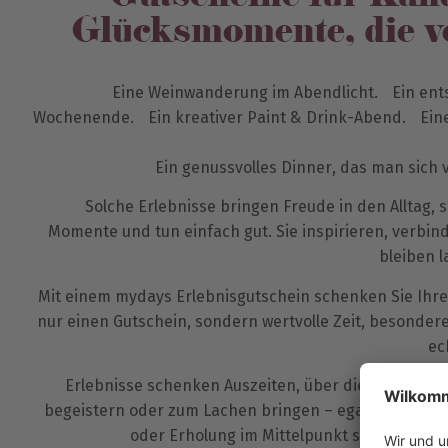
Glücksmomente, die v
Eine Weinwanderung im Abendlicht. Ein ent
Wochenende. Ein kreativer Paint & Drink-Abend. Ei
Ein genussvolles Dinner, das man sich v
Solche Erlebnisse bringen Freude in den Alltag,
Momente und tun einfach gut. Sie inspirieren, verbin
bleiben l
Mit einem mydays Erlebnisgutschein schenken Sie Ihre
nur einen Gutschein, sondern wertvolle Zeit, besonde
ec
Erlebnisse schenken Auszeiten, über die man spric
begeistern oder zum Lachen bringen – egal, ob Genuss,
oder Erholung im Mittelpunkt stehen. Gen