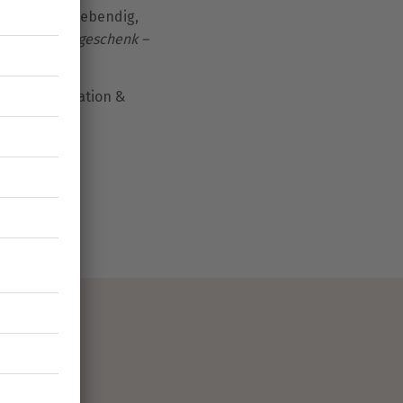
fühlen uns lebendig,
 ihr Erlebnisgeschenk –
ation, Motivation &
eitsalltag.
führt. Dafür wurden
lecht.