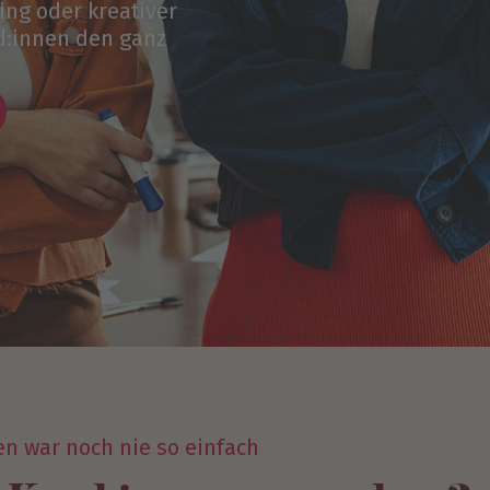
ng oder kreativer
d:innen den ganz
n war noch nie so einfach