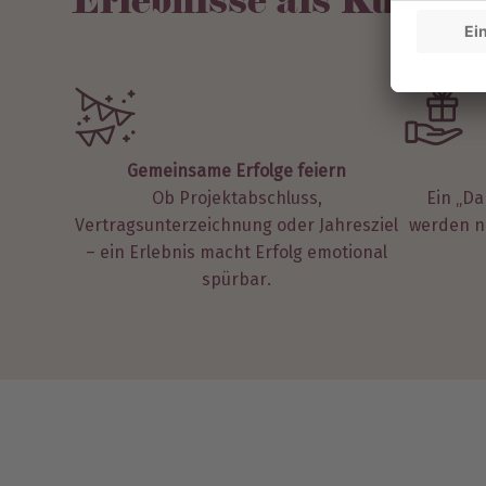
Erlebnisse als Kunde
Gemeinsame Erfolge feiern
Ob Projektabschluss,
Ein „Da
Vertragsunterzeichnung oder Jahresziel
werden ni
– ein Erlebnis macht Erfolg emotional
spürbar.