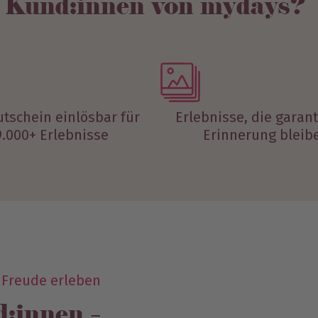
 Kund:innen von mydays?
utschein einlösbar für
Erlebnisse, die garant
9.000+ Erlebnisse
Erinnerung bleib
 Freude erleben
:innen –