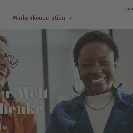
Kon
Markenkooperation
r Welt
chenke
n