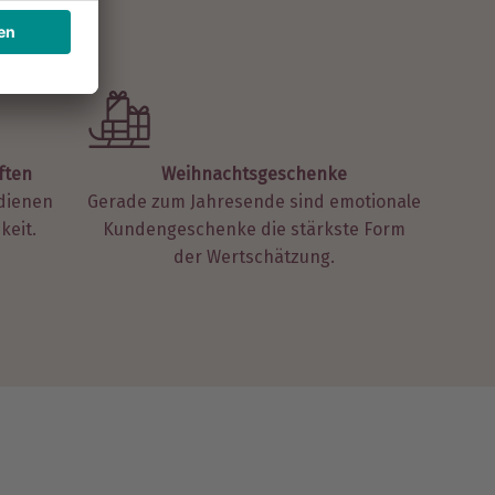
ften
Weihnachtsgeschenke
rdienen
Gerade zum Jahresende sind emotionale
eit.
Kundengeschenke die stärkste Form
der Wertschätzung.