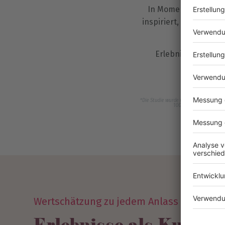
In Momenten, die üb
inspiriert, dankbar. U
Erlebnisse erzeuge
Kurz gesag
*Die Studie wurde vom Marktforschun
1000 Personen im Alter 
Wertschätzung zu jedem Anlass