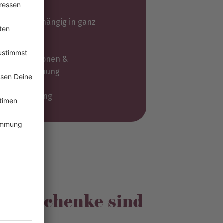
andortunabhängig in ganz
utschland
rmenkonditionen &
uf auf Rechnung
rsonalisierung
engeschenke sind