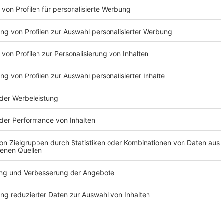
erraschen oder berühren, entsteht etwas Wunderbares: Wir 
nsere Studie* zeigt:
72 % erinnern sich ein Jahr später noch an
klassische Geschenke schaffen das nur zu 52 %.
n: Freude & Dankbarkeit, Glücksgefühle, Kreativität & Inspir
persönliches Wachstum.
t:
Erlebnisgutscheine wirken – im Kopf, im Herzen und im Arb
gsunternehmen Appinio zwischen dem 12. und 16. September 2025 im Auftrag der mydays GmbH durchge
von 18 bis 65 Jahren befragt, national repräsentativ für die deutsche Bevölkerung nach Alter und Gesch