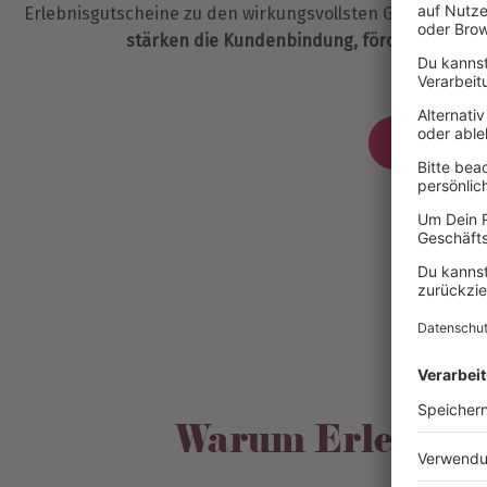
Erlebnisgutscheine zu den wirkungsvollsten Geschenken
stärken die Kundenbindung, fördern Loyalit
Jetzt Bera
Warum Erlebnisg