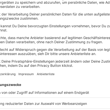
 für Kund:innen.
Sie
ät und zeigen echte
St
Wertschätzung.
De
Fi
tung vereinbaren
Ka
Pe
Erlebnisse statt Sachgeschenke
utscheine die besten Kund