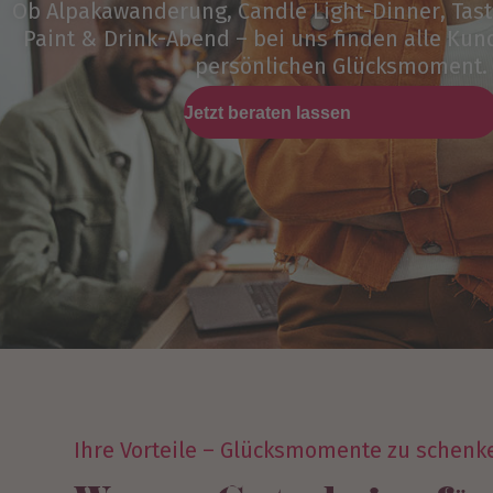
Ob Alpakawanderung, Candle Light-Dinner, Tasti
Paint & Drink-Abend – bei uns finden alle Kun
persönlichen Glücksmoment.
Jetzt beraten lassen
Ihre Vorteile – Glücksmomente zu schenke