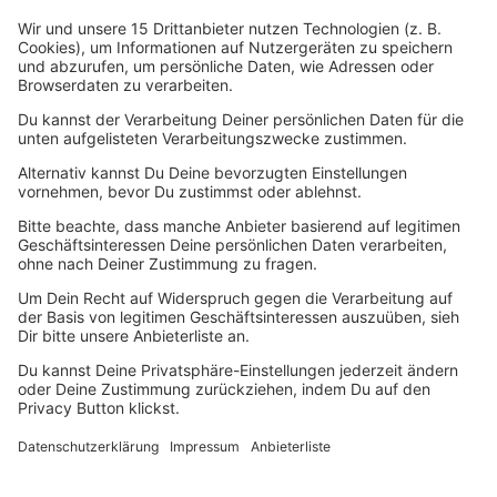
rund um die Uhr und 7 Tage die Woche kostenfrei
unter
https://prosiebensat1.integrityline.com
.
Die Verfahrensordnung im Hinblick auf den Umgang mit
Hinweisen zum Lieferkettensorgfaltspflichtengesetz (LKSG)
finden Sie
hier
.
Weitere Informationen zum Compliance Management
System der der ProSiebenSat.1 Group und dem
Hinweisgebersystem finden Sie
hier
.
Mehr Inspiration gefällig?