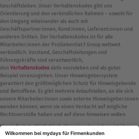
Geschäftsleben. Unser Verhaltenskodex gibt uns
Orientierung und den verbindlichen Rahmen – sowohl für
den Umgang miteinander als auch mit
Geschäftspartner:innen, Kund:innen, Lieferant:innen und
anderen Dritten. Der Verhaltenskodex ist für alle
Mitarbeiter:innen der ProSiebenSat.1 Group weltweit
verbindlich. Vorstand, Geschäftsleitungen und
Führungskräfte sind verantwortlich,
den
Verhaltenskodex
aktiv vorzuleben und als gutes
Beispiel voranzugehen. Unser Hinweisgebersystem
garantiert den größtmöglichen Schutz für Hinweisgebende
und Betroffene. Es gibt mehrere Anlaufstellen, an die sich
unsere Mitarbeiter:innen sowie externe Hinweisgeber:innen
wenden können, wenn sie einen Verdacht auf mögliche
Rechtsverstöße haben und auf diese hinweisen wollen.
Die einfachste Möglichkeit, Hinweise abzugeben, ist über
unser elektronisches Hinweisgebersystem. Sie erreichen es