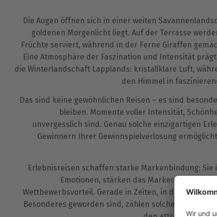
Die Augen öffnen sich in einer weiten Savannenlandsch
goldenen Morgenlicht liegt. Auf der Terrasse werden
Früchte serviert, während in der Ferne Giraffen gemäc
Eine Atmosphäre der Faszination und Intensität prä
die Winterlandschaft Lapplands: kristallklare Luft, währ
den Himmel in faszinieren
Das sind keine gewöhnlichen Reisen – es sind besonde
bleiben. Momente voller Intensität, Schönhe
unvergesslich sind. Genau solche einzigartigen Er
Gewinnern Ihrer Gewinnspielverlosung ermöglicht
Erlebnisreisen schaffen starke Markenbindung: Sie 
Emotionen, stärken das Markenimage und b
Wettbewerbsvorteil. Gerade in Zeiten, in denen einzig
Besonderes geworden sind, zählen solche unvergessl
den attraktivsten G