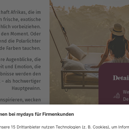
aft Afrikas, die im
 frische, exotische
hlich vorbeiziehen.
gt den Moment. Oder
end die Polarlichter
de Farben tauchen.
re Augenblicke, die
it und Emotion, die
lebnisse werden den
Deta
 – als hochwertiger
Hauptgewinn.
We
De
inspirieren, wecken
ieten einen klaren
Be
artige Reisen etwas
ichen Erlebnisse zu
Wi
ewinnen überhaupt.