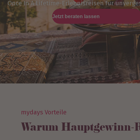
Once In A Lifetime-Erlebnisreisen für unverge
Jetzt beraten lassen
mydays Vorteile
Warum Hauptgewinn-R