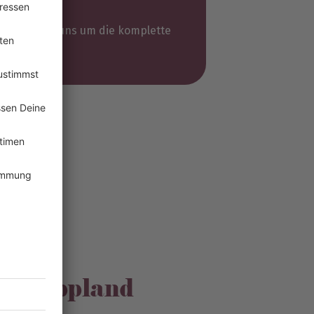
r kümmern uns um die komplette
wicklung
ffen
ise:
in Lappland