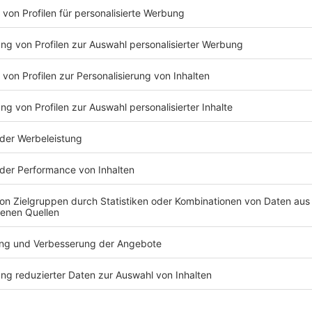
Eine Reise in eine der letzten große
Weite, Stille und der Magie des Norde
deutschen Großstadtflughafen sowie a
organisiert.
Vor Ort warten Übernachtungen in ein
lappländischer Sauna – wahlweise auch
der winterlichen Landschaft. Der Tag 
Snacks gereicht und abends regionale 
Die Tage sind gefüllt mit eindrucksvol
Hunde- oder Rentierschlitten durch v
Eisbrecher, der Besuch im Weihnach
Schneeschuhwanderung durch die stil
Highlight ist das Eisbaden unter frei
tanzenden Polarlichtern.
Ein Wintererlebnis voller Intensität,
Eindrücke.