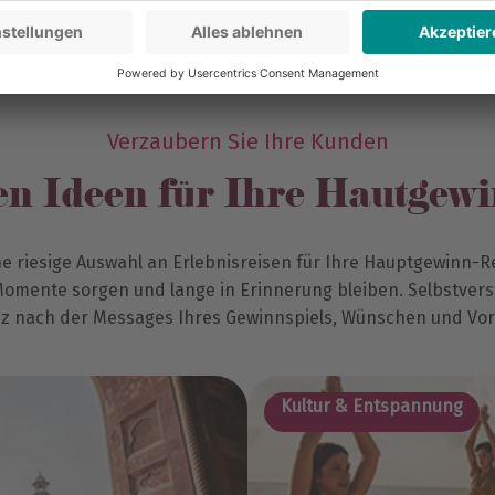
Verzaubern Sie Ihre Kunden
en Ideen für Ihre Hautgew
e riesige Auswahl an Erlebnisreisen für Ihre Hauptgewinn-Re
 Momente sorgen und lange in Erinnerung bleiben. Selbstverst
z nach der Messages Ihres Gewinnspiels, Wünschen und Vor
Kultur & Entspannung