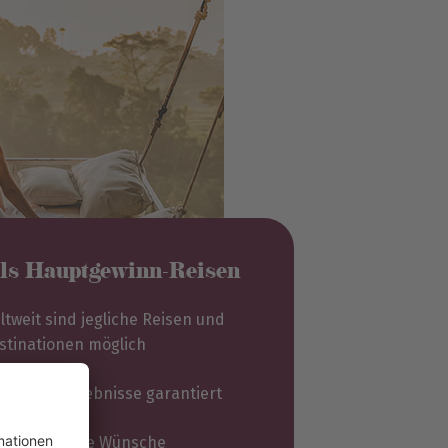
ils Hauptgewinn-Reisen
ltweit sind jegliche Reisen und
stinationen möglich
sondere Erlebnisse garantiert
r erfüllen alle Wünsche