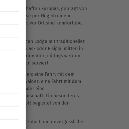
n Naturlandschaften Europas, geprägt von
ns. Die Anreise per Flug ab einem
lle Transfers vor Ort sind komfortabel
er gemütlichen Lodge mit traditioneller
 in einem Glas- oder Eisiglu, mitten in
startet mit Frühstück, mittags werden
Spezialitäten serviert.
len Erlebnissen: eine Fahrt mit dem
erschneite Wälder, eine Fahrt mit dem
tsmanndorf oder eine
le Winterlandschaft. Ein besonderes
em Himmel – oft begleitet von den
 Naturverbundenheit und unvergesslicher