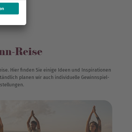
inn-Reise
ise. Hier finden Sie einige Ideen und Inspirationen
ändlich planen wir auch individuelle Gewinnspiel-
stellungen.