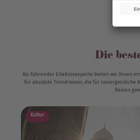
Die best
Als führender Erlebnisexperte bieten wir Ihnen ein
für absolute Trendreisen, die für unvergessliche
Reisen gan
Kultur