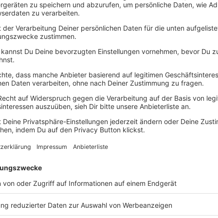
e Reise entwickelt,
Wi
ichten, Gefühle und
Ab
– sondern ein Leben
 im Herzen bleiben.
tung vereinbaren
Unvergessliche Momente scha
Die Highlight-Re
Wintermärchen 