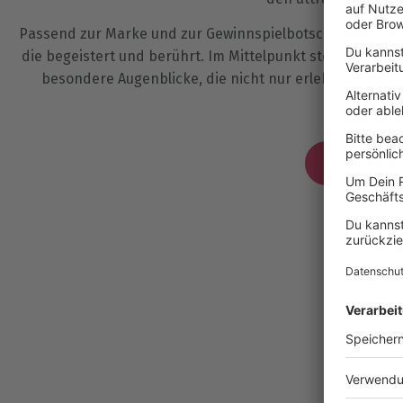
Passend zur Marke und zur Gewinnspielbotschaft wird ein
die begeistert und berührt. Im Mittelpunkt stehen Gesch
besondere Augenblicke, die nicht nur erlebt werden 
lang
Jetzt Bera