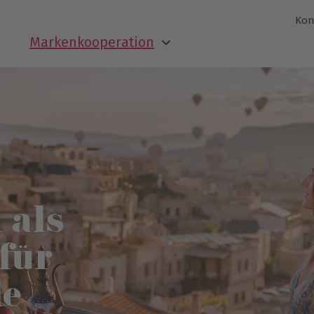
Kon
Markenkooperation
 als
für
le