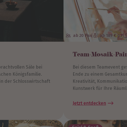
ab 20 Pax
ab 189 € p.P
Team-Mosaik-Pain
achtvollen Säle bei
Bei diesem Teamevent gest
schen Königsfamilie.
Ende zu einem Gesamtku
in der Schlosswirtschaft
Kreativität, Kommunikatio
Kunstwerk für Ihre Räuml
Jetzt entdecken