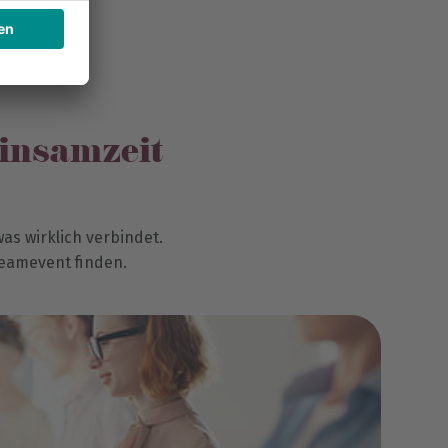
einsamzeit
as wirklich verbindet.
 Teamevent finden.