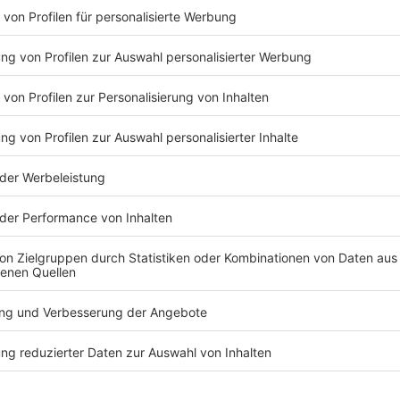
begeben Sie sich gemeinsam auf Sch
Eifellandschaft. Anschließend wartet 
Vulkanbrauerei – inklusive Biertasting
Ein Erlebnis, das nicht nur Spaß ma
stärkt und gemeinsame Erinnerungen 
Leistungen im Überblick:
✔️ 2 Übernachtungen im Einzelzimme
✔️ Verpflegung: Frühstück, Mittag- &
✔️ Brauerei-Erlebnis mit Biertasting 
✔️ Outdoor-Erlebnis: GPS-Jeep-Tour: 
✔️ Equipment & Ausrüstung inklusive
Motto: Gemeinsam entdecken, Teamge
– mitten in der Eifel.
10-20 Pax
ab 720 € brutto p.P
Jetzt entdecken