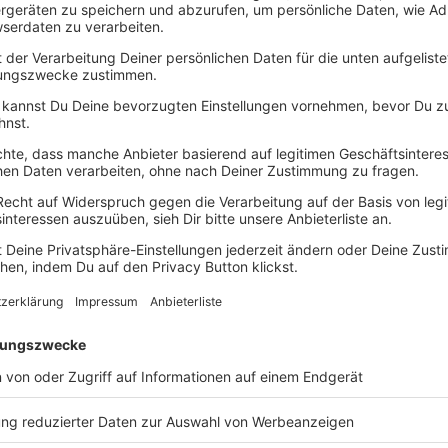
Ho
einsamen Erlebnis.
St
De
tung vereinbaren
Weniger Alltag, mehr Zeit für 
Unser Highlight
Rasantes Eifeler
Erleben Sie mit Ihrem Team einen beso
Natur und Genuss perfekt verbindet.