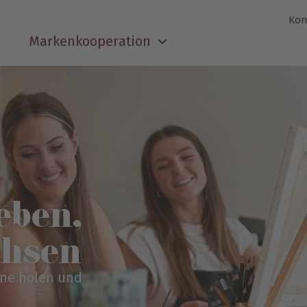
Kon
Markenkooperation
eben,
hsen
ine holen und