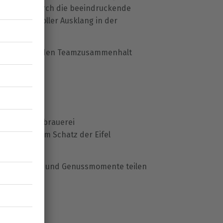
atzsuche durch die beeindruckende
ein genussvoller Ausklang in der
.
cht, sondern den Teamzusammenhalt
schafft.
r
 Abendessen
in der Vulkanbrauerei
Jagd nach dem Schatz der Eifel
ist stärken und Genussmomente teilen
Eifel