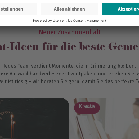
Neuer Zusammenhalt
-Ideen für die beste Gem
Jedes Team verdient Momente, die in Erinnerung bleiben.
sere Auswahl handverlesener Eventpakete und erleben Sie, w
lt ist riesig – wir beraten Sie gern, damit Sie das perfekte
Kreativ