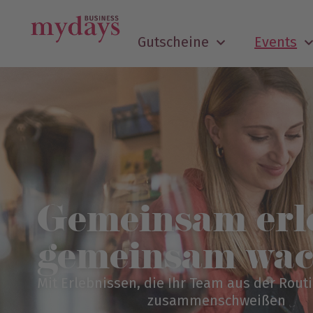
Gutscheine
Events
Gemeinsam erl
gemeinsam wac
Mit Erlebnissen, die Ihr Team aus der Rout
zusammenschweißen