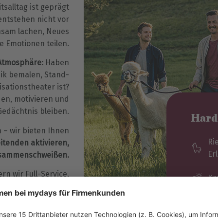
tsalltag ist geprägt
ntstehen nicht vor
nsam lachen, Neues
e Emotionen teilen.
 Atmosphäre:
Haben
mik bemalen, Stand-
sationstheater ist?
en, motivieren und
Gedächtnis bleiben.
Hard
h – wir bieten Ihnen
Ri
itenden aktivieren,
Er
usammenschweißen.
ern wir Full-Service,
Kr
etzwerk – damit Ihr
 Erinnerung bleibt.
Gr
Er
klich zählt –
einem