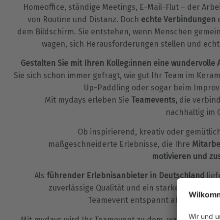
Homeoffice, ständige Meetings, E-Mail-Flut – der Arbei
von Routine und Distanz. Doch
echte Verbindungen
e
dem Bildschirm. Sie entstehen, wenn Menschen gemei
wagen, sich Herausforderungen stellen und echt
Gestalten Sie mit Ihren Kolleg:innen eine wundervolle
Sie sich schon immer gefragt, wie gut Ihr Team im Kera
Up-Paddling oder sogar beim Improvi
Mit mydays erleben Sie
Teamevents,
die verbind
nachhaltig im 
Ob inspirierend, kreativ oder gemütlic
maßgeschneiderte Erlebnisse, die Ihre
Mitarbe
motivieren und z
Als
führender Erlebnisanbieter in Deutschland
lief
zuverlässige Qualität und ein starkes Partnern
Teamevent entspannt abläuft und in
Mit mydays wird Ihr Teamevent zu dem, was heute wir