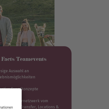
 Facts Teamevents
esige Auswahl an
lebnismöglichkeiten
eative Eventkonzepte
oßes Partnernetzwerk vom
lebnis über Transfer, Locations &