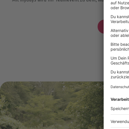
echten gem
Jetzt Bera