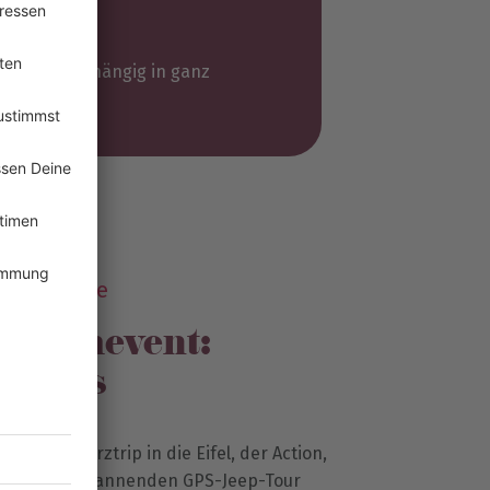
tels
andortunabhängig in ganz
utschland
Schatzsuche
-Teamevent:
lebnis
nderen Kurztrip in die Eifel, der Action,
 Bei einer spannenden GPS-Jeep-Tour