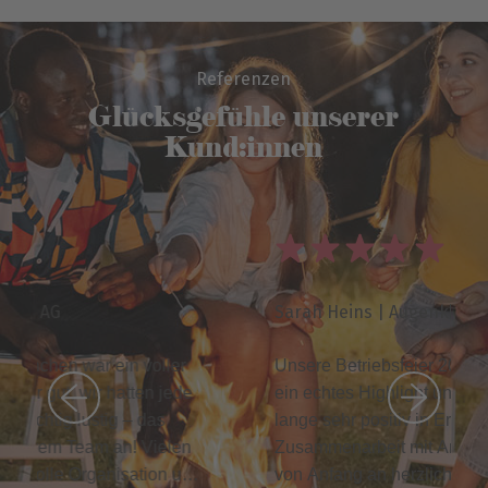
Referenzen
Glücksgefühle unserer
Kund:innen
Sarah Heins | Augenklinik Dr. Hoffmann
Unsere Betriebsfeier 2025 war für unsere Klinik
ein echtes Highlight und wird uns allen noch
lange sehr positiv in Erinnerung bleiben. Die
Zusammenarbeit mit Anna und dem Team war
von Anfang an herzlich, professionell und