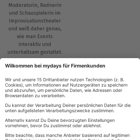
Moderatorin, Rednerin
und Schauspielerin im
Improvisationstheater
und weiß daher genau,
wie man Events
interaktiv und
unterhaltsam gestaltet.
Ich finde gemeinsam mit
Ihnen das Firmenevent,
das zu Ihren Wünschen
und Ansprüchen passt
und für eine
unvergessliche
gemeinsame Zeit sorgt.
Jetzt Beratung
vereinbaren