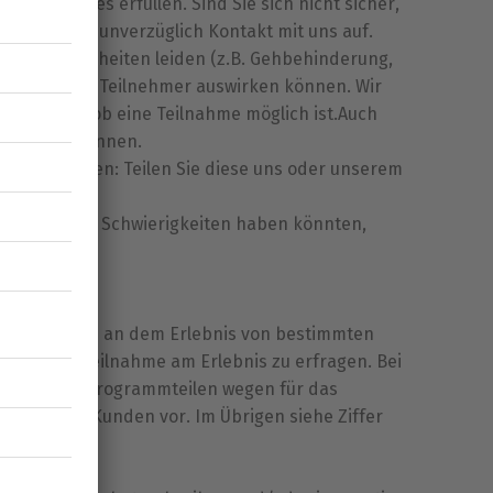
lebnisses erfüllen. Sind Sie sich nicht sicher,
n jedem Fall unverzüglich Kontakt mit uns auf.
 oder Krankheiten leiden (z.B. Gehbehinderung,
erheit anderer Teilnehmer auswirken können. Wir
üfen dann, ob eine Teilnahme möglich ist.Auch
ch nehmen können.
ellen sollten: Teilen Sie diese uns oder unserem
g leiden oder Schwierigkeiten haben könnten,
 die Teilnahme an dem Erlebnis von bestimmten
am Tag der Teilnahme am Erlebnis zu erfragen. Bei
 oder von Programmteilen wegen für das
mit dem Kunden vor. Im Übrigen siehe Ziffer