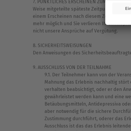
PÜNKTLICHES ERSCHEINEN ZUM MITGETEILTEN
Weise mitgeteilte späteste Zeitpunkt Ihres E
einem Erscheinen nach diesem Zeitpunkt ist
mehr möglich und Sie verlieren Ihren Anspruc
nicht unsere Ansprüche auf Vergütung.
SICHERHEITSWEISUNGEN
Den Anweisungen des Sicherheitsbeauftragten 
AUSSCHLUSS VON DER TEILNAHME
Der Teilnehmer kann von der Verans
Mahnung das Erlebnis nachhaltig stört 
verhalten beabsichtigt, oder er den Anw
gewährleistet werden kann und eine wei
Betäubungsmitteln, Antidepressiva ode
aber notwendig für die sichere Durchfüh
Zustimmung durchführt, oderer das Erl
Ausschluss ist das das Erlebnis leitend