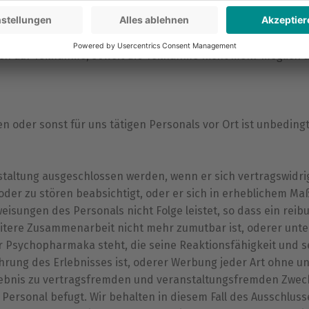
 ZEITPUNKT Der in der Erlebnisbeschreibung auf der Webs
rscheinens bzw. des der Personen, für die Sie gebucht haben,
 eine Wahrnehmung des Erlebnisses aus technischen und/ode
h auf Teilnahme, soweit die Teilnahme nicht mehr möglich un
oder sonst für uns tätigen Personals vor Ort ist unbedingt 
taltung ausgeschlossen werden, wenn er sich vertragswidri
oder zu stören beabsichtigt, oder er sich in erheblichem Ma
eisungen des Personals nicht Folge leistet, so dass ein reib
tere Zusammenarbeit nicht mehr zumutbar ist, oderer unter
r Psychopharmaka steht, die seine Reaktionsfähigkeit und 
rung des Erlebnisses ist, oderer Werbung jeder Art ohne uns
ebnis zu vertragsfremden und veranstaltungsfremden Zweck
e Personal befugt. Wir behalten in diesem Fall des Ausschlu