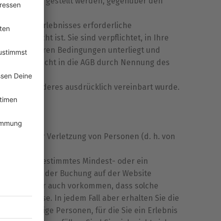
er JSMD Event gestellt werden, gegenüber den
hrung des Erlebnisses erforderliche
 gewünscht ist. Sie sind verpflichtet, in Ihre
uchung unseren Bedingungen unterliegt und
nner die Einsicht in die AGB durch Nennung des
nten).
it nichts anderes ausdrücklich vereinbart wurde.
on etc.).
idung einer Verletzung von Personen (d. h. von
 (z.B. ein bestimmtes Mindest- oder ein
um Zeitpunkt der Buchung auf der Website
 Es kann aber auch vorkommen, dass solche
neter Weise. In jedem Fall aber erhalten Sie die
 oder sonstige Personen, für die Sie ein Erlebnis