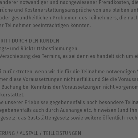
r anderer notwendiger und nachgewiesener Fremdkosten, d
rüche und Kostenerstattungsansprüche von uns bleiben un
n oder gesundheitlichen Problemen des Teilnehmers, die na
r Teilnehmer beeinträchtigen könnten.
TRITT DURCH DEN KUNDEN
ungs- und Rücktrittsbestimmungen.
 Verschiebung des Termins, es sei denn es handelt sich um 
 zurücktreten, wenn wir die für die Teilnahme notwendigen V
mer diese Voraussetzungen nicht erfüllt und Sie die Voraus
 Buchung bei Kenntnis der Voraussetzungen nicht vorgenom
erstattet.
lne unserer Erlebnisse gegebenenfalls noch besondere Teilna
gegebenenfalls auch durch Aushänge etc. hinweisen (und Ihn
esetz, das Gaststättengesetz sowie weitere öffentlich-rec
ERUNG / AUSFALL / TEILLEISTUNGEN