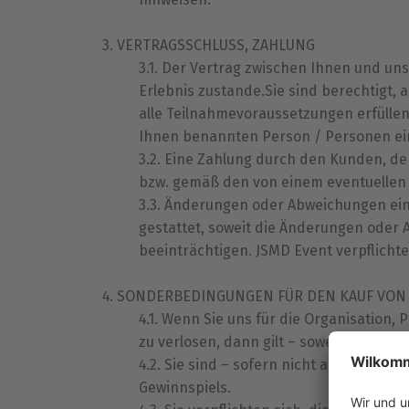
VERTRAGSSCHLUSS, ZAHLUNG
Der Vertrag zwischen Ihnen und uns
Erlebnis zustande.Sie sind berechtigt,
alle Teilnahmevoraussetzungen erfüllen
Ihnen benannten Person / Personen ein,
Eine Zahlung durch den Kunden, der 
bzw. gemäß den von einem eventuellen 
Änderungen oder Abweichungen einz
gestattet, soweit die Änderungen oder 
beeinträchtigen. JSMD Event verpflicht
SONDERBEDINGUNGEN FÜR DEN KAUF VON 
Wenn Sie uns für die Organisation, 
zu verlosen, dann gilt – soweit nicht an
Sie sind – sofern nicht anders ver
Gewinnspiels.