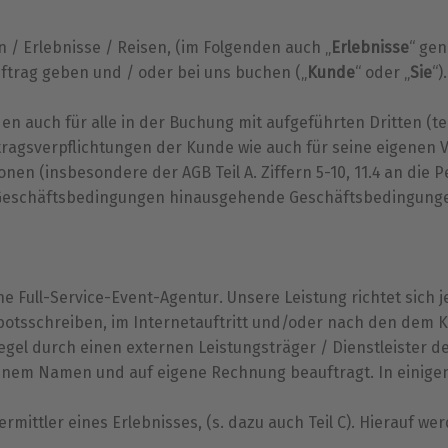
 / Erlebnisse / Reisen, (im Folgenden auch „
Erlebnisse
“ ge
uftrag geben und / oder bei uns buchen („
Kunde
“ oder „
Sie
“)
en auch für alle in der Buchung mit aufgeführten Dritten (
rtragsverpflichtungen der Kunde wie auch für seine eigenen V
en (insbesondere der AGB Teil A. Ziffern 5-10, 11.4 an die P
Geschäftsbedingungen hinausgehende Geschäftsbedingunge
ne Full-Service-Event-Agentur. Unsere Leistung richtet sich
botsschreiben, im Internetauftritt und/oder nach den dem
egel durch einen externen Leistungsträger / Dienstleister d
genem Namen und auf eigene Rechnung beauftragt. In einigen
 Vermittler eines Erlebnisses, (s. dazu auch Teil C). Hierauf 