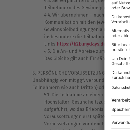
Sie verpflichten sich, die JSMD Eve
Teilnehmern des Gewinnspiels zu nenn
Wir übernehmen – nach Veranstaltun
Kommunikation mit den jeweiligen Gewinn
Gewinnspielbedingungen aufzunehmen, 
insbesondere die Teilnahmebedingungen 
Links
https://b2b.mydays.de/agb/
, im 
Die An- und Abreise zum Ausgangspu
Das Gleiche gilt auch für sämtliche priv
PERSÖNLICHE VORAUSSETZUNGEN DES TE
Unabhängig von mit ggf. verbundenen Fragen 
Teilnehmern wie auch Dritten) oder einer B
Die Teilnahme an einem Erlebnis kan
Höchstalter, Gesundheitszustand, Gewic
aufgeführt, wo das Erlebnis beschrieb
Voraussetzungen erst später dem Teilneh
Voraussetzungen vor dem Erlebnis mitgete