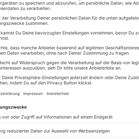
nt GmbH als Zurverfügungsteller der Preise, soweit sie von d
en.
g des Gewinnspiels durch Sie – die weitere, für die Durchfü
ern, sobald der Kontakt durch Sie hergestellt wurde und dies
dass der Gewinner mit Bestätigung des Erlebnisses bzw. B
aus Teil A. Ziffern 5-10, 11.4 . Hierzu müssen Sie dem Gewi
Falle der Verlosung einer Pauschalreise ermöglichen (siehe u
nkt des Erlebnisses erfolgt auf Kosten des Gewinners, sowe
aten Kosten, die während der Reise entstehen (Minibar, Telef
ILNEHMERS
wie Stornierung, Terminverschiebung o.ä. gilt zwecks Verme
eschädigung von Sachen Folgendes:
n die Erfüllung von persönlichen Voraussetzungen erfordern
ht, Führerschein). Die Voraussetzungen sind in der Regel z
en wird, sowie in den dem Kunden übermittelten Unterlagen.
mer mitgeteilt werden – dann per E-Mail oder in sonst geeig
ilt. Sie sind dafür verantwortlich, sicherzustellen, dass Sie