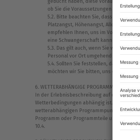
gebucht haben, diese Voraussetzungen z
ob Sie die Voraussetzungen erfüllen ode
Bitte beachten Sie, dass jeder Men
Platzangst, Höhenangst, Allergien usw.)
empfehlen Ihnen, uns im Vorfeld solche
eine Schwangerschaft kann dazu führen,
Das gilt auch, wenn Sie während de
Personal vor Ort umgehend mit.
Sollten Sie feststellen, dass Teiln
möchten wir Sie bitten, uns oder unser
WETTERABHÄNGIGE PROGRAMMPUNKTE
In der Erlebnisbeschreibung auf der Website
Wetterbedingungen abhängig ist. In einem sol
wetterabhängigen Programmpunkten behalten
Programm oder Programmteile ungeeigneten
10.4.