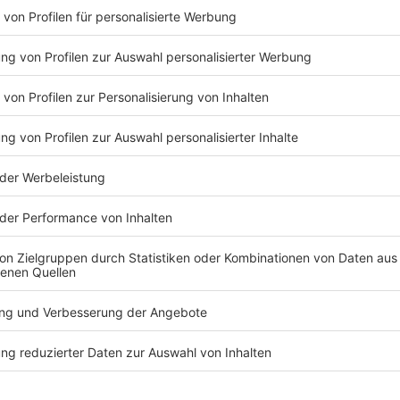
um Zeitpunkt des gebuchten Termins und auch während des Er
r verstehen Sie die Anforderungen nicht, nehmen Sie bitte i
sch unter körperlichen oder psychischen Beeinträchtigungen
, die sich möglicherweise auf Ihre Sicherheit oder die Sich
 Beeinträchtigungen oder Bedenken mitzuteilen. Wir überpr
 dass Sie die Erlebnisleistung nicht vollständig in Anspru
s Erlebnisses Bedenken haben oder Beeinträchtigungen festst
ehmer des Erlebnisses womöglich unter einer Beeinträchtigun
em Personal vor Ort dies ebenso umgehend mitzuteilen.
, per E-Mail oder in sonstiger Weise wird kommuniziert, ob
chen Fall obliegt es Ihnen, die Wetterverhältnisse bei uns 
 wir uns im Fall der Nichtdurchführbarkeit des Programms
 Wetters entsprechende Programmänderungen in Absprache 