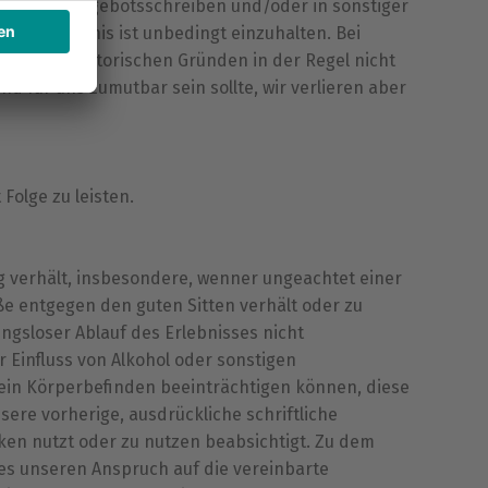
ite, im Angebotsschreiben und/oder in sonstiger
 zum Erlebnis ist unbedingt einzuhalten. Bei
r organisatorischen Gründen in der Regel nicht
d für uns zumutbar sein sollte, wir verlieren aber
Folge zu leisten.
g verhält, insbesondere, wenner ungeachtet einer
ße entgegen den guten Sitten verhält oder zu
ungsloser Ablauf des Erlebnisses nicht
 Einfluss von Alkohol oder sonstigen
sein Körperbefinden beeinträchtigen können, diese
ere vorherige, ausdrückliche schriftliche
en nutzt oder zu nutzen beabsichtigt. Zu dem
sses unseren Anspruch auf die vereinbarte