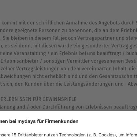
 kommt mit der schriftlichen Annahme des Angebots durch Si
 andere geeignete Personen zu benennen, die an dem Erlebni
. Sie bleiben in diesem Fall jedoch Vertragspartner und ste
 es sei denn, mit diesen wurde ein gesonderter Vertrag ge
eine Veranstaltung / ein Erlebnis bei uns beauftragt / buc
Erlebnisanbieter / sonstigen Vermittler vorgesehenen Bes
elner Vertragsleistungen von dem vereinbarten Inhalt, die
Abweichungen nicht erheblich sind und den Gesamtzuschnitt
et sich, den Kunden über die Leistungsänderungen und –Abw
ERLEBNISSEN FÜR GEWINNSPIELE
Planung und / oder Durchführung von Erlebnissen beauftrag
ders vereinbart – Folgendes:
einbart – Veranstalter des Gewinnspiels und verantwortlich