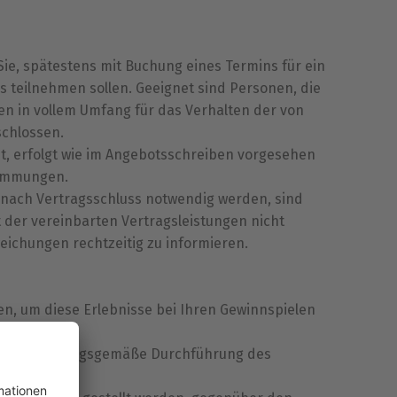
e, spätestens mit Buchung eines Termins für ein
s teilnehmen sollen. Geeignet sind Personen, die
hen in vollem Umfang für das Verhalten der von
schlossen.
ht, erfolgt wie im Angebotsschreiben vorgesehen
timmungen.
 nach Vertragsschluss notwendig werden, sind
 der vereinbarten Vertragsleistungen nicht
eichungen rechtzeitig zu informieren.
en, um diese Erlebnisse bei Ihren Gewinnspielen
 für die ordnungsgemäße Durchführung des