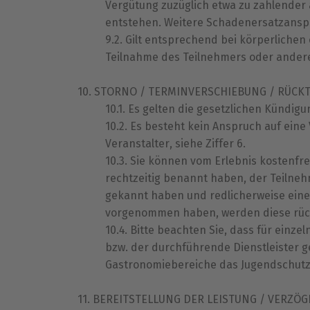
Vergütung zuzüglich etwa zu zahlende
entstehen. Weitere Schadenersatzansp
Gilt entsprechend bei körperliche
Teilnahme des Teilnehmers oder andere
STORNO / TERMINVERSCHIEBUNG / RÜCK
Es gelten die gesetzlichen Kündig
Es besteht kein Anspruch auf eine
Veranstalter, siehe Ziffer 6.
Sie können vom Erlebnis kostenfrei
rechtzeitig benannt haben, der Teilneh
gekannt haben und redlicherweise eine
vorgenommen haben, werden diese rück
Bitte beachten Sie, dass für einze
bzw. der durchführende Dienstleister 
Gastronomiebereiche das Jugendschutzg
BEREITSTELLUNG DER LEISTUNG / VERZÖG