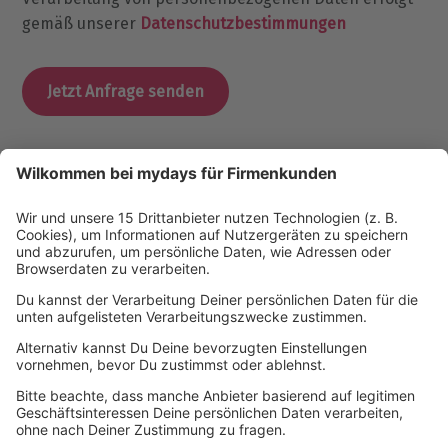
gemäß unserer
Datenschutzbestimmungen
Unsere Firmenkunden-Hotline
Wir sind gerne für unsere Firmenkunden telefonisch
da:
089 / 21 12 90 20
.
Sie erreichen uns Montag-Freitag zwischen 9 Uhr und
17 Uhr.
Alternativ können Sie uns auch gerne eine Nachricht
per E-Mail hinterlassen, wir melden uns zeitnah bei
Ihnen zurück:
b2b@mydays.de