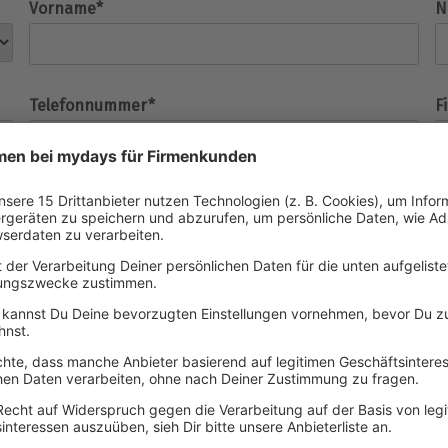
Vorname*
N
Telefonnummer*
F
Postleitzahl
S