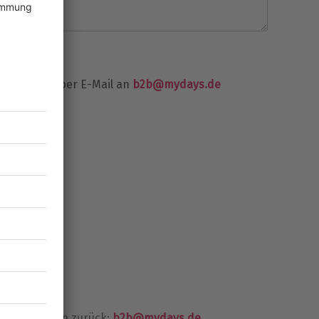
n jederzeit per E-Mail an
b2b@mydays.de
timmungen
ne
2 90 20
.
.
nah bei Ihnen zurück:
b2b@mydays.de