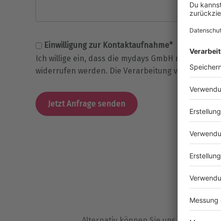
Einwilligung zur Kontaktaufnahme*
Ich willige ein, dass die mydays GmbH mich zur Be
widerrufen werden. Die Verarbeitung von person
U
Wir si
Alternativ können Sie uns auch gerne 