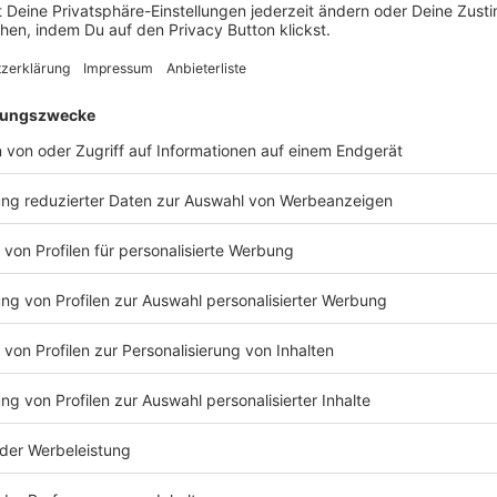
arbeitung meiner Anfrage kontaktiert. Diese Einwilligung kan
enbezogenen Daten erfolgt gemäß unserer
Datenschutzbes
nsere Firmenkunden-Hotli
nd gerne für unsere Firmenkunden telefonisch da:
089 / 21 1
Sie erreichen uns Montag-Freitag zwischen 9 Uhr und 17 Uhr
eine Nachricht per E-Mail hinterlassen, wir melden uns zeit