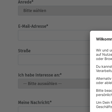
Anrede*
E-Mail-Adresse*
Straße
Ich habe Interesse an:*
Meine Nachricht:*