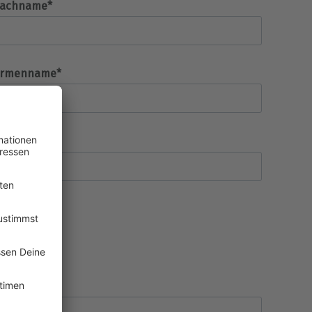
achname*
irmenname*
tadt