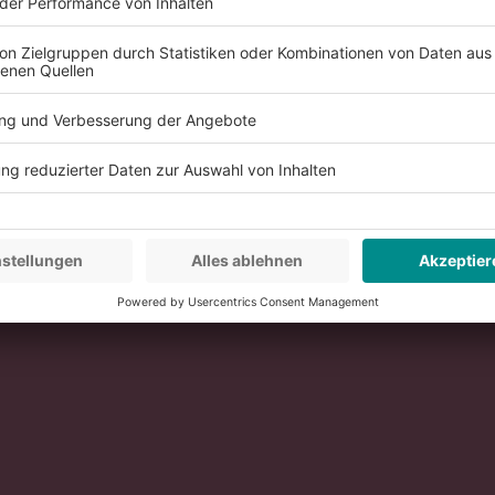
ig?
Auf unserem LinkedIn Account finden Sie mehr Informat
Geschenke für Mitarbeitende sowie Kund:innen und Koo